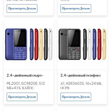
Support Multi-languages
T107, 48 МБ + 128 МБ, без
Просмотреть Детали
Просмотреть Детали
камеры
2,4-дюймовый смарт-
2,4-дюймовый телефон с
телефон с двумя SIM-
базовыми функциями, 4G
ML2001, SC9820E, 512
А1, ASR3603S, 16+24 МБ,
картами, 4G LTE, Android
LTE, двумя SIM-картами
МБ+4 ГБ, КАЙОС
ОСРВ
KaiOS, 512 МБ + 4 ГБ,
ASR3603S, 16 МБ + 24 МБ,
Просмотреть Детали
Просмотреть Детали
двойная камера,
с камерой
аккумулятор 1700 мАч