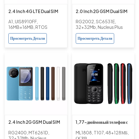
2.4 Inch 4G LTE Dual SIM
2.0 Inch 2G GSM Dual SIM
UIS8910FF 16MB+16MB
Spreadtrum Bar Push-
A1, UIS8910FF,
RG2002, SC6531E,
Basic Button Feature
button Phone with Camera
16MB+16MB, RTOS
32+32Mb, Nucleus Plus
Phone with Camera
Support Multi-languages
Просмотреть Детали
Просмотреть Детали
2.4 Inch 2G GSM Dual SIM
1,77-дюймовый телефон с
MT6261D Bar Feature
базовыми функциями 4G
RG2400, MT6261D,
ML1808, T107, 48+128МБ,
Phone with TF Card
LTE и двумя SIM-картами
32+32Mb, Nucleus
ОСРВ