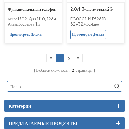
Функциональный телефон
2,0/1,3-дюймовый 2G
QSC1110 Bar с экраном 2,4
GSM телефон-
Мисс 1702, Qss 1110, 128 +
FG0001, MT6261D,
дюйма, 2G CDMA, 800
раскладушка с двойным
Ахтамбо, Барва.1.х
32+32Мб, Ядро
МГц, одинарный UIM
экраном, фонариком и
Просмотреть Детали
Просмотреть Детали
камерой
1
2
В общей сложности
2
страницы
Категории
ПРЕДЛАГАЕМЫЕ ПРОДУКТЫ