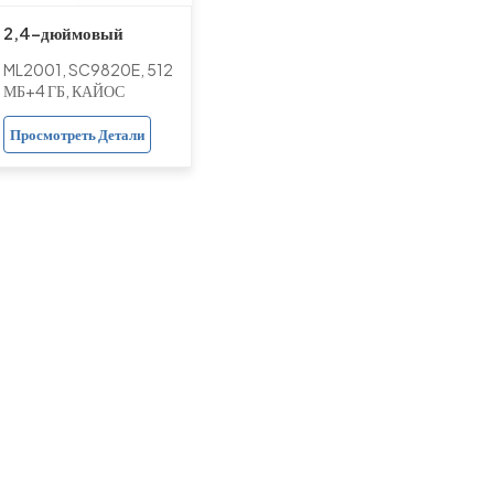
2,4-дюймовый
смарт-телефон с
ML2001, SC9820E, 512
двумя SIM-картами,
МБ+4 ГБ, КАЙОС
4G LTE, Android
Просмотреть Детали
KaiOS, 512 МБ + 4
ГБ, двойная камера,
аккумулятор 1700
мАч