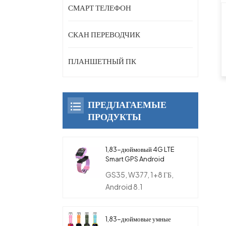
СМАРТ ТЕЛЕФОН
СКАН ПЕРЕВОДЧИК
ПЛАНШЕТНЫЙ ПК
ПРЕДЛАГАЕМЫЕ
ПРОДУКТЫ
1,83-дюймовый 4G LTE
Smart GPS Android
вращающийся телефон-
GS35, W377, 1+8 ГБ,
часы с двойной камерой
Android 8.1
для детей
1,83-дюймовые умные