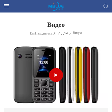
Видео
Видео
/
Дом
/
Вы Находитесь В :