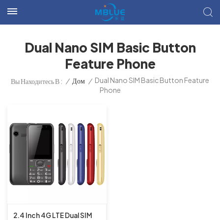
Dual Nano SIM Basic Button
Feature Phone
Dual Nano SIM Basic Button Feature
/
Дом
/
Вы Находитесь В :
Phone
2.4 Inch 4G LTE Dual SIM