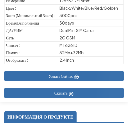
Измерение :
128*52.7*15mm
Цвет :
Black/White/Blue/Red/Golden
Заказ (Минимальный Заказ) :
3000pcs
Время Выполнения :
30days
ДА/УИМ :
Dual Mini SIM Cards
Сеть :
2G GSM
Чипсет :
MT6261D
Память :
32Mb+32Mb
Отображать :
2.4 Inch
Узнать Сейчас
Скачать
ИНФОРМАЦИЯ О ПРОДУКТЕ