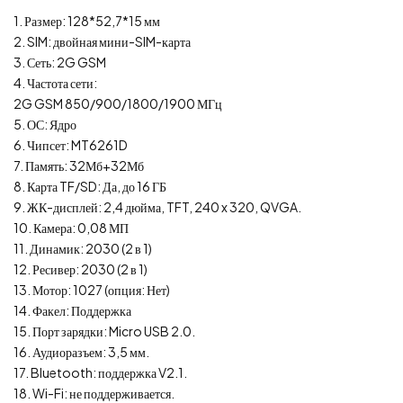
1. Размер: 128*52,7*15 мм
2. SIM: двойная мини-SIM-карта
3. Сеть: 2G GSM
4. Частота сети:
2G GSM 850/900/1800/1900 МГц
5. ОС: Ядро
6. Чипсет: MT6261D
7. Память: 32Мб+32Мб
8. Карта TF/SD: Да, до 16 ГБ
9. ЖК-дисплей: 2,4 дюйма, TFT, 240 x 320, QVGA.
10. Камера: 0,08 МП
11. Динамик: 2030 (2 в 1)
12. Ресивер: 2030 (2 в 1)
13. Мотор: 1027 (опция: Нет)
14. Факел: Поддержка
15. Порт зарядки: Micro USB 2.0.
16. Аудиоразъем: 3,5 мм.
17. Bluetooth: поддержка V2.1.
18. Wi-Fi: не поддерживается.