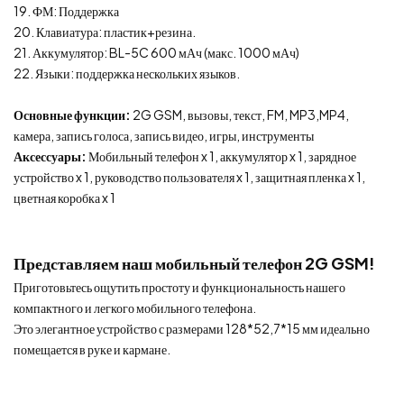
19. ФМ: Поддержка
20. Клавиатура: пластик+резина.
21. Аккумулятор: BL-5C 600 мАч (макс. 1000 мАч)
22. Языки: поддержка нескольких языков.
Основные функции:
2G GSM, вызовы, текст, FM, MP3,MP4,
камера, запись голоса, запись видео, игры, инструменты
Аксессуары:
Мобильный телефон x 1, аккумулятор x 1, зарядное
устройство x 1, руководство пользователя x 1, защитная пленка x 1,
цветная коробка x 1
Представляем наш мобильный телефон 2G GSM!
Приготовьтесь ощутить простоту и функциональность нашего
компактного и легкого мобильного телефона.
Это элегантное устройство с размерами 128*52,7*15 мм идеально
помещается в руке и кармане.