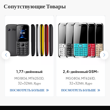
Сопутствующие Товары
1,77-дюймовый
2,4-дюймовый GSM-
функциональный телефон
барный телефон с двумя
MG1806, MT6250D,
MG0806, MT6261D,
й
GSM с двумя SIM-картами
SIM-картами 2G и чипсетом
32+32Мб, Ядро
32+32Мб, Ядро
2G и чипсетом MT6250D
MT6261D
ПОСМОТРЕТЬ БОЛЬШЕ
ПОСМОТРЕТЬ БОЛЬШЕ