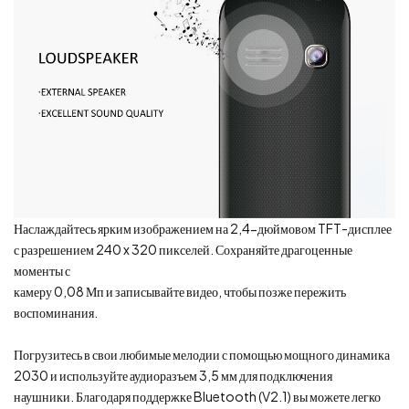
Наслаждайтесь ярким изображением на 2,4-дюймовом TFT-дисплее
с разрешением 240 x 320 пикселей. Сохраняйте драгоценные
моменты с
камеру 0,08 Мп и записывайте видео, чтобы позже пережить
воспоминания.
Погрузитесь в свои любимые мелодии с помощью мощного динамика
2030 и используйте аудиоразъем 3,5 мм для подключения
наушники. Благодаря поддержке Bluetooth (V2.1) вы можете легко