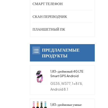
СМАРТ ТЕЛЕФОН
СКАН ПЕРЕВОДЧИК
ПЛАНШЕТНЫЙ ПК
ПРЕДЛАГАЕМЫЕ
ПРОДУКТЫ
1,83-дюймовый 4G LTE
Smart GPS Android
вращающийся телефон-
GS35, W377, 1+8 ГБ,
часы с двойной камерой
Android 8.1
для детей
1,83-дюймовые умные