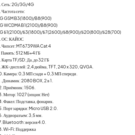
. Сеть: 2G/3G/4G
. Частота сети:
G GSM B3(1800)/B8(900)
G WCDMA B1(2100)/B8(900)
G Б1(2100)/Б3(1800)/Б7(2600)/Б8(900)/Б20(800)/Б28(700)
. ОС: КАЙОС
. Чипсет: MT6739WA Cat 4
. Память: 512 МБ+4 ГБ
. Карта TF/SD: Да, до 32 ГБ
. ЖК-дисплей: 2,4 дюйма, TFT, 240 x 320, QVGA.
0. Камера: 0,3 МП сзади + 0,3 МП спереди.
1. Динамик: 2080 BOX, 2 в 1.
2. Приёмник: 1506.
3. Мотор: 1027 (опция: Нет)
4. Факел: Подставка, фонарик.
5. Порт зарядки: Micro USB 2.0.
6. Аудиоразъем: 3,5 мм.
7. Bluetooth: версия 4.0.
8. Wi-Fi: Поддержка