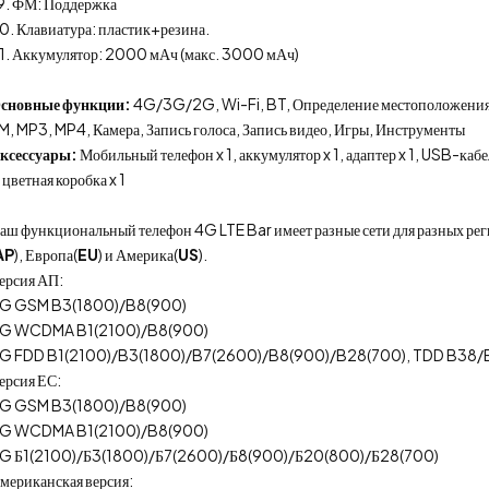
9. ФМ: Поддержка
0. Клавиатура: пластик+резина.
1. Аккумулятор: 2000 мАч (макс. 3000 мАч)
сновные функции:
4G/3G/2G, Wi-Fi, BT, Определение местоположения
M, MP3, MP4, Камера, Запись голоса, Запись видео, Игры, Инструменты
ксессуары:
Мобильный телефон x 1, аккумулятор x 1, адаптер x 1, USB-кабел
, цветная коробка x 1
аш функциональный телефон 4G LTE Bar имеет разные сети для разных рег
AP
), Европа(
EU
) и Америка(
US
).
ерсия АП:
G GSM B3(1800)/B8(900)
G WCDMA B1(2100)/B8(900)
G FDD B1(2100)/B3(1800)/B7(2600)/B8(900)/B28(700), TDD B38
ерсия ЕС:
G GSM B3(1800)/B8(900)
G WCDMA B1(2100)/B8(900)
G Б1(2100)/Б3(1800)/Б7(2600)/Б8(900)/Б20(800)/Б28(700)
мериканская версия: