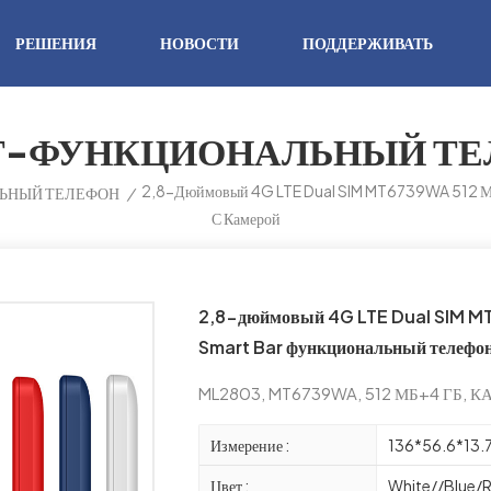
РЕШЕНИЯ
НОВОСТИ
ПОДДЕРЖИВАТЬ
Т-ФУНКЦИОНАЛЬНЫЙ ТЕ
2,8-Дюймовый 4G LTE Dual SIM MT6739WA 512 МБ
ЬНЫЙ ТЕЛЕФОН
/
С Камерой
2,8-дюймовый 4G LTE Dual SIM M
Smart Bar функциональный телефон
ML2803, MT6739WA, 512 МБ+4 ГБ, 
Измерение :
136*56.6*13
Цвет :
White//Blue/