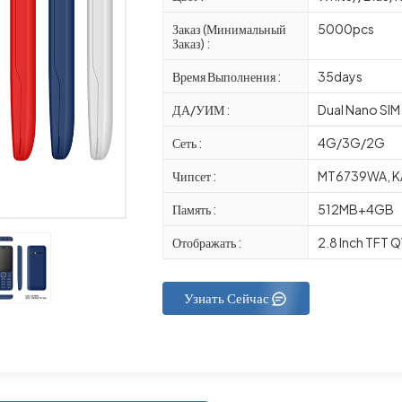
Заказ (Минимальный
5000pcs
Заказ) :
Время Выполнения :
35days
ДА/УИМ :
Dual Nano SIM
Сеть :
4G/3G/2G
Чипсет :
MT6739WA, K
Память :
512MB+4GB
Отображать :
2.8 Inch TFT
Узнать Сейчас