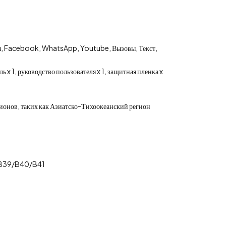
, Facebook, WhatsApp, Youtube, Вызовы, Текст,
ь x 1, руководство пользователя x 1, защитная пленка x
ионов, таких как Азиатско-Тихоокеанский регион
/B39/B40/B41