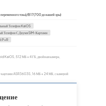
ременного тока)/B17(700 до нашей эры)
ьный Телефон KaiOS
й Телефон С Двумя SIM-Картами
ой P+R
d KaiOS, 512 МБ + 4 ГБ, двойная камера,
-картами ASR3603S, 16 МБ + 24 МБ, с камерой
щение