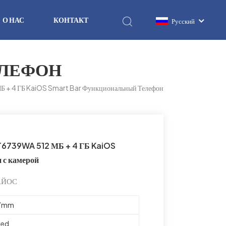
О НАС
КОНТАКТ
Русский
ЛЕФОН
 + 4 ГБ KaiOS Smart Bar Функциональный Телефон
T6739WA 512 МБ + 4 ГБ KaiOS
 с камерой
КАЙОС
.7mm
Red