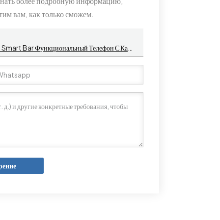
узнать более подробную информацию,
тим вам, как только сможем.
2,8-Дюймовый 4G LTE Dual SIM MT6739WA 512 МБ + 4 ГБ KaiOS Smart Bar Функциональный Телефон С Камерой
рение