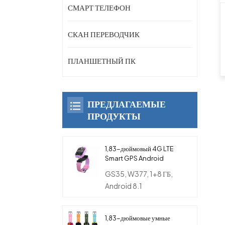
СМАРТ ТЕЛЕФОН
СКАН ПЕРЕВОДЧИК
ПЛАНШЕТНЫЙ ПК
ПРЕДЛАГАЕМЫЕ
ПРОДУКТЫ
1,83-дюймовый 4G LTE
Smart GPS Android
вращающийся телефон-
GS35, W377, 1+8 ГБ,
часы с двойной камерой
Android 8.1
для детей
1,83-дюймовые умные