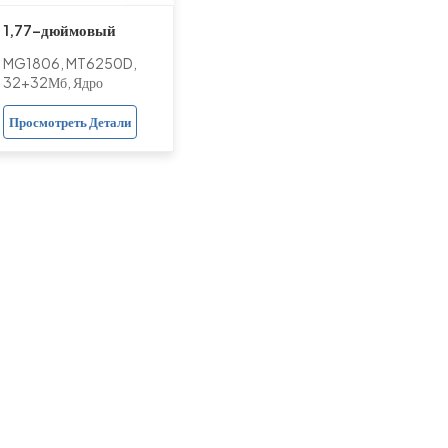
1,77-дюймовый
функциональный
MG1806, MT6250D,
телефон GSM с двумя
32+32Мб, Ядро
SIM-картами 2G и
Просмотреть Детали
чипсетом MT6250D