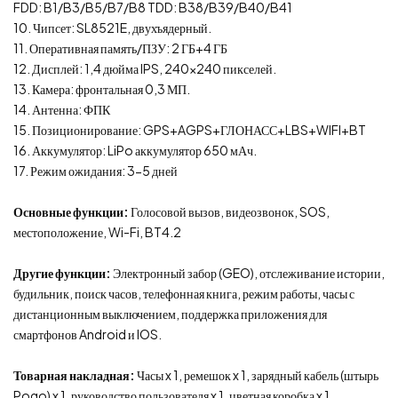
FDD: B1/B3/B5/B7/B8 TDD: B38/B39/B40/B41
10. Чипсет: SL8521E, двухъядерный.
11. Оперативная память/ПЗУ: 2 ГБ+4 ГБ
12. Дисплей: 1,4 дюйма IPS, 240×240 пикселей.
13. Камера: фронтальная 0,3 МП.
14. Антенна: ФПК
15. Позиционирование: GPS+AGPS+ГЛОНАСС+LBS+WIFI+BT
16. Аккумулятор: LiPo аккумулятор 650 мАч.
17. Режим ожидания: 3-5 дней
Основные функции:
Голосовой вызов, видеозвонок, SOS,
местоположение, Wi-Fi, BT4.2
Другие функции:
Электронный забор (GEO), отслеживание истории,
будильник, поиск часов, телефонная книга, режим работы, часы с
дистанционным выключением, поддержка приложения для
смартфонов Android и IOS.
Товарная накладная:
Часы x 1, ремешок x 1, зарядный кабель (штырь
Pogo) x 1, руководство пользователя x 1, цветная коробка x 1