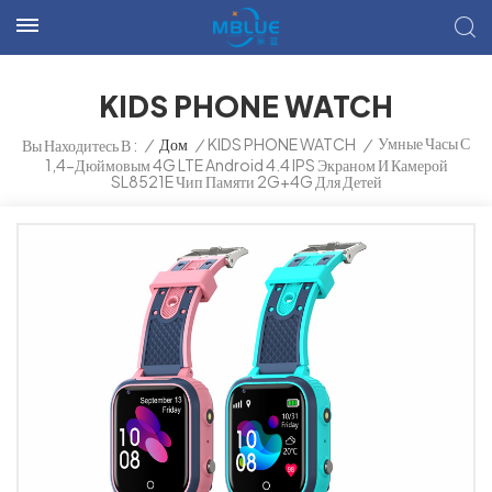
KIDS PHONE WATCH
Умные Часы С
/
Дом
/
KIDS PHONE WATCH
/
Вы Находитесь В :
1,4-Дюймовым 4G LTE Android 4.4 IPS Экраном И Камерой
SL8521E Чип Памяти 2G+4G Для Детей