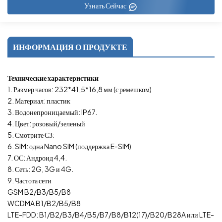
Узнать Сейчас
ИНФОРМАЦИЯ О ПРОДУКТЕ
Технические характеристики
1. Размер часов: 232*41,5*16,8 мм (с ремешком)
2. Материал: пластик
3. Водонепроницаемый: IP67.
4. Цвет: розовый/зеленый
5. Смотрите СЗ:
6. SIM: одна Nano SIM (поддержка E-SIM)
7. ОС: Андроид 4,4.
8. Сеть: 2G, 3G и 4G.
9. Частота сети
GSM B2/B3/B5/B8
WCDMA B1/B2/B5/B8
LTE-FDD: B1/B2/B3/B4/B5/B7/B8/B12(17)/B20/B28A или LTE-