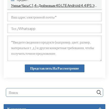
Умные Часы С 1,4-Дюймовым 4G LTE Android 4.4 IPS Экраном И Камерой SL8521E Чип Памяти 2G+4G Для Детей
Представлять На Рассмотрение
Категории